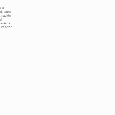
 la
nte para
ramación
el
eniería
 Creación