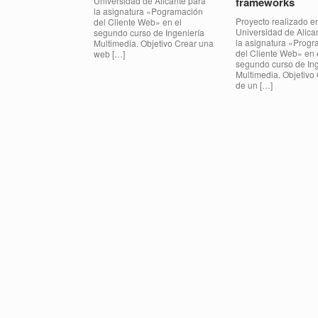
Universidad de Alicante para
frameworks
la asignatura «Pogramación
Proyecto realizado en
del Cliente Web» en el
Universidad de Alica
segundo curso de Ingeniería
la asignatura «Prog
Multimedia. Objetivo Crear una
del Cliente Web» en 
web […]
segundo curso de Ing
Multimedia. Objetivo
de un […]