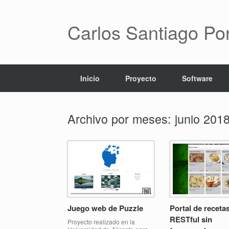
Saltar
al
contenido
Carlos Santiago Po
Inicio
Proyecto
Software
Archivo por meses:
junio 201
Juego web de Puzzle
Portal de receta
RESTful sin
Proyecto realizado en la