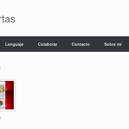
rtas
Lenguaje
Colaborar
Contacto
Sobre mí
8
s