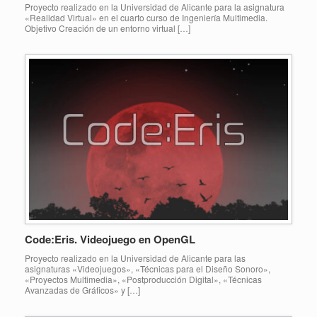
Proyecto realizado en la Universidad de Alicante para la asignatura
«Realidad Virtual» en el cuarto curso de Ingeniería Multimedia.
Objetivo Creación de un entorno virtual […]
Code:Eris. Videojuego en OpenGL
Proyecto realizado en la Universidad de Alicante para las
asignaturas «Videojuegos», «Técnicas para el Diseño Sonoro»,
«Proyectos Multimedia», «Postproducción Digital», «Técnicas
Avanzadas de Gráficos» y […]