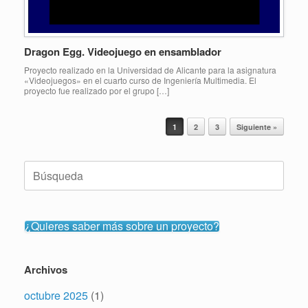
Dragon Egg. Videojuego en ensamblador
Proyecto realizado en la Universidad de Alicante para la asignatura
«Videojuegos» en el cuarto curso de Ingeniería Multimedia. El
proyecto fue realizado por el grupo […]
Navegador de artículos
1
2
3
Siguiente »
Buscar:
¿Quieres saber más sobre un proyecto?
Archivos
octubre 2025
(1)