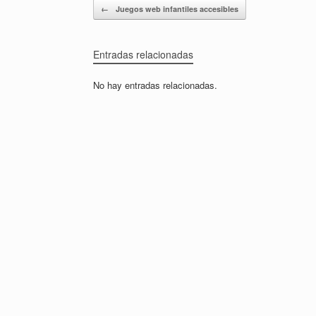
Navegador de artículos
←
Juegos web infantiles accesibles
Entradas relacionadas
No hay entradas relacionadas.