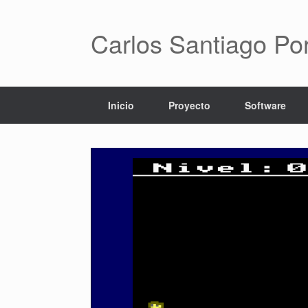
Saltar
al
contenido
Carlos Santiago Po
Inicio
Proyecto
Software