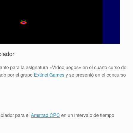
lador
cante para la asignatura «Videojuegos» en el cuarto curso de
zado por el grupo
Extinct Games
y se presentó en el concurso
blador para el
Amstrad CPC
en un intervalo de tiempo