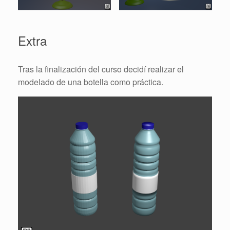
Extra
Tras la finalización del curso decidí realizar el
modelado de una botella como práctica.